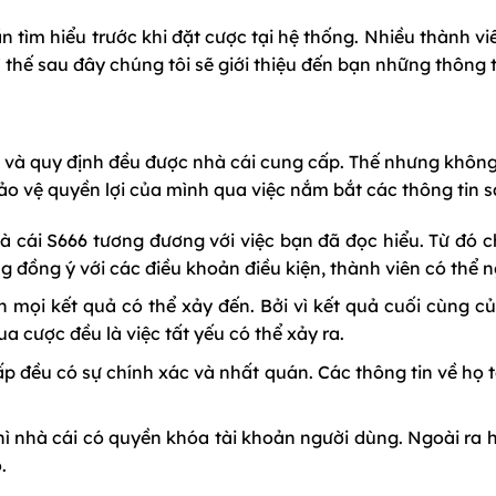
n tìm hiểu trước khi đặt cược tại hệ thống. Nhiều thành v
 thế sau đây chúng tôi sẽ giới thiệu đến bạn những thông t
in và quy định đều được nhà cái cung cấp. Thế nhưng không
ảo vệ quyền lợi của mình qua việc nắm bắt các thông tin s
à cái S666 tương đương với việc bạn đã đọc hiểu. Từ đó 
g đồng ý với các điều khoản điều kiện, thành viên có thể 
 mọi kết quả có thể xảy đến. Bởi vì kết quả cuối cùng c
a cược đều là việc tất yếu có thể xảy ra.
p đều có sự chính xác và nhất quán. Các thông tin về họ tê
thì nhà cái có quyền khóa tài khoản người dùng. Ngoài ra
.