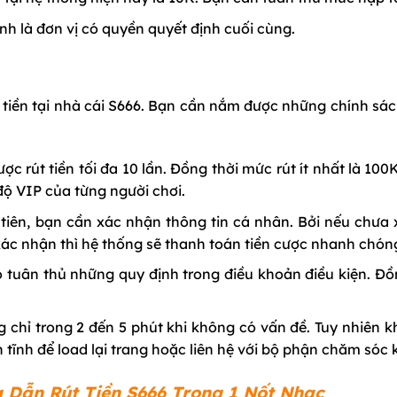
nh là đơn vị có quyền quyết định cuối cùng.
t tiền tại nhà cái S666. Bạn cần nắm được những chính sá
ợc rút tiền tối đa 10 lần. Đồng thời mức rút ít nhất là 10
độ VIP của từng người chơi.
u tiên, bạn cần xác nhận thông tin cá nhân. Bởi nếu chưa 
ác nhận thì hệ thống sẽ thanh toán tiền cược nhanh chón
o tuân thủ những quy định trong điều khoản điều kiện. Đồ
.
ng chỉ trong 2 đến 5 phút khi không có vấn đề. Tuy nhiên k
h tĩnh để load lại trang hoặc liên hệ với bộ phận chăm sóc
 Dẫn Rút Tiền S666 Trong 1 Nốt Nhạc