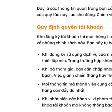
Đây là các thông tin quan trọng bạn cầ
các quy tắc này sao cho đúng. Chính vì
Quy định quyền tài khoản
Khi đăng ký tài khoản thì mọi thông t
về những chính sách này. Bạn hãy tự b
Khi đăng ký sử dụng dịch vụ của nh
thiết lập nên. Trong trường hợp khôn
Khi đã tham gia, bạn cần chấp nhận
bạch. Việc giành chiến thắng hay thu
Mọi thông tin mà thành viên cung cấ
hàng cần đầy đủ nhất.
Khi phát hiện các hành vi vi phạm 
khóa tài khoản mà không thông báo