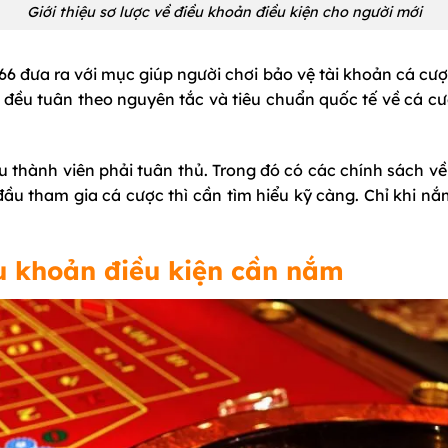
Giới thiệu sơ lược về điều khoản điều kiện cho người mới
66 đưa ra với mục giúp người chơi bảo vệ tài khoản cá cượ
h đều tuân theo nguyên tắc và tiêu chuẩn quốc tế về cá cư
u thành viên phải tuân thủ. Trong đó có các chính sách v
ầu tham gia cá cược thì cần tìm hiểu kỹ càng. Chỉ khi nắ
ều khoản điều kiện cần nắm