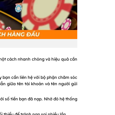
 một cách nhanh chóng và hiệu quả cần
 bạn cần liên hệ với bộ phận chăm sóc
n giữa tên tài khoản và tên người gửi
 với số tiền bạn đã nạp. Nhờ đó hệ thống
i thiểu để tránh nạp sai nhiều lần.