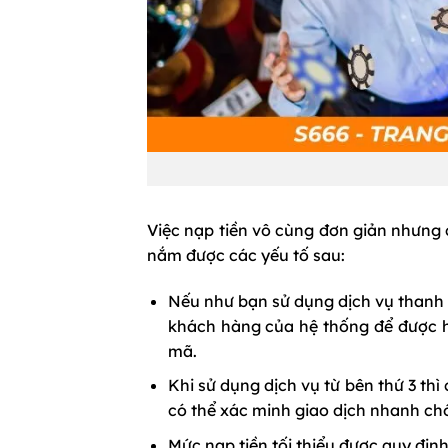
Việc nạp tiền vô cùng đơn giản nhưng
nắm được các yếu tố sau:
Nếu như bạn sử dụng dịch vụ thanh 
khách hàng của hệ thống để được hỗ
mã.
Khi sử dụng dịch vụ từ bên thứ 3 thì
có thể xác minh giao dịch nhanh chó
Mức nạp tiền tối thiểu được quy định