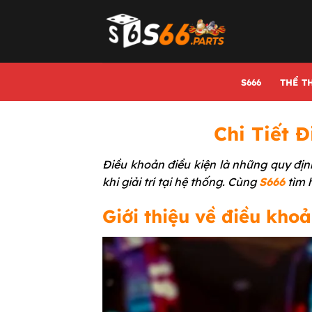
Chuyển
đến
nội
dung
S666
THỂ T
Chi Tiết 
Điều khoản điều kiện là những quy đị
khi giải trí tại hệ thống. Cùng
S666
tìm h
Giới thiệu về điều khoả