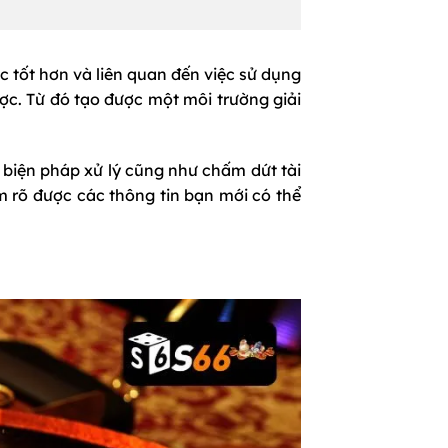
c tốt hơn và liên quan đến việc sử dụng
ợc. Từ đó tạo được một môi trường giải
ề biện pháp xử lý cũng như chấm dứt tài
m rõ được các thông tin bạn mới có thể