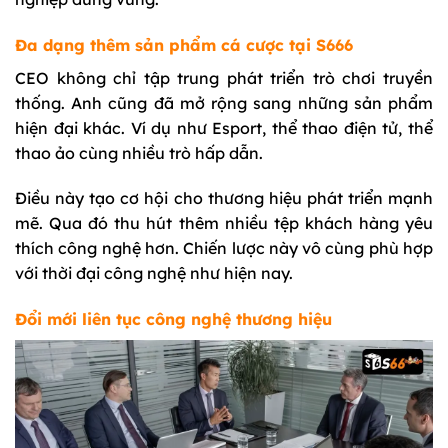
Đa dạng thêm sản phẩm cá cược tại S666
CEO không chỉ tập trung phát triển trò chơi truyền
thống. Anh cũng đã mở rộng sang những sản phẩm
hiện đại khác. Ví dụ như Esport, thể thao điện tử, thể
thao ảo cùng nhiều trò hấp dẫn.
Điều này tạo cơ hội cho thương hiệu phát triển mạnh
mẽ. Qua đó thu hút thêm nhiều tệp khách hàng yêu
thích công nghệ hơn. Chiến lược này vô cùng phù hợp
với thời đại công nghệ như hiện nay.
Đổi mới liên tục công nghệ thương hiệu