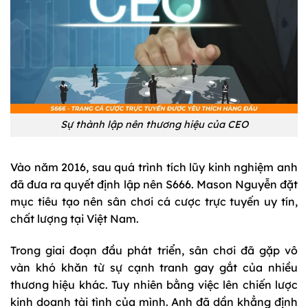
Sự thành lập nên thương hiệu của CEO
Vào năm 2016, sau quá trình tích lũy kinh nghiệm anh
đã đưa ra quyết định lập nên S666. Mason Nguyễn đặt
mục tiêu tạo nên sân chơi cá cược trực tuyến uy tín,
chất lượng tại Việt Nam.
Trong giai đoạn đầu phát triển, sân chơi đã gặp vô
vàn khó khăn từ sự cạnh tranh gay gắt của nhiều
thương hiệu khác. Tuy nhiên bằng việc lên chiến lược
kinh doanh tài tình của mình. Anh đã dần khẳng định