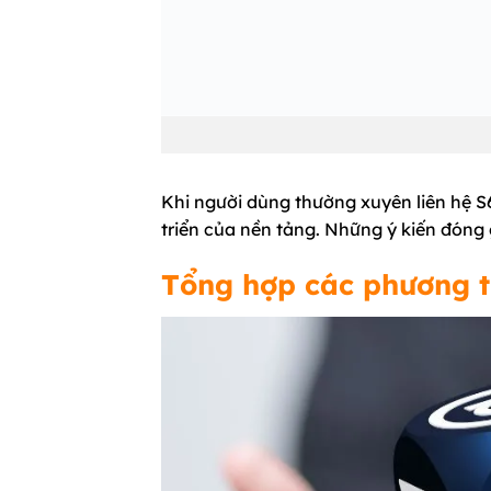
Khi người dùng thường xuyên liên hệ S
triển của nền tảng. Những ý kiến đóng 
Tổng hợp các phương t