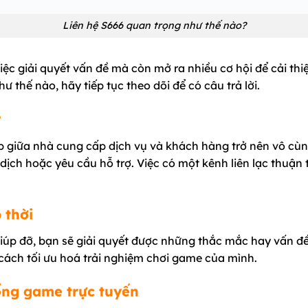
Liên hệ S666 quan trọng như thế nào?
 việc giải quyết vấn đề mà còn mở ra nhiều cơ hội để cải t
 thế nào, hãy tiếp tục theo dõi để có câu trả lời.
?
tiếp giữa nhà cung cấp dịch vụ và khách hàng trở nên vô cù
o dịch hoặc yêu cầu hỗ trợ. Việc có một kênh liên lạc thuậ
 thời
 giúp đỡ, bạn sẽ giải quyết được những thắc mắc hay vấn đ
cách tối ưu hoá trải nghiệm chơi game của mình.
ổng game trực tuyến