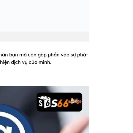
 nhân bạn mà còn góp phần vào sự phát
thiện dịch vụ của mình.