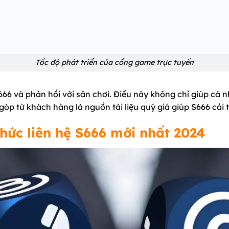
Tốc độ phát triển của cổng game trực tuyến
666 và phản hồi với sân chơi. Điều này không chỉ giúp cá
góp từ khách hàng là nguồn tài liệu quý giá giúp S666 cải 
hức liên hệ S666 mới nhất 2024