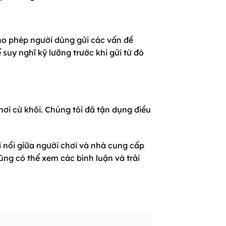
cho phép người dùng gửi các vấn đề
ể suy nghĩ kỹ lưỡng trước khi gửi từ đó
ơi cừ khôi. Chúng tôi đã tận dụng điều
 nổi giữa người chơi và nhà cung cấp
ng có thể xem các bình luận và trải