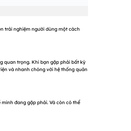
hiện trải nghiệm người dùng một cách
ng quan trọng. Khi bạn gặp phải bất kỳ
n tiện và nhanh chóng với hệ thống quản
ề mình đang gặp phải. Và còn có thể